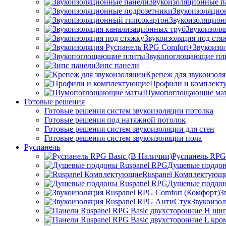
Звукоизоляционные п
Звукоизоляцио
Звукоизоляцион
Звукоизоля
Звукоизоляция под стя
Звукоизо
Звукопоглощающие пл
Зипс панели
Крепеж для звукоизол
Профили и комплек
Шумопоглощающие ма
Готовые решения
Готовые решения систем звукоизоляции потолка
Готовые решения под натяжной потолок
Готовые решения систем звукоизоляции для стен
Готовые решения систем звукоизоляции пола
Руспанель
Руспанель RPG
Душевые поддон
Ruspanel Комплектующ
Душевые поддон
З
Звукоизо