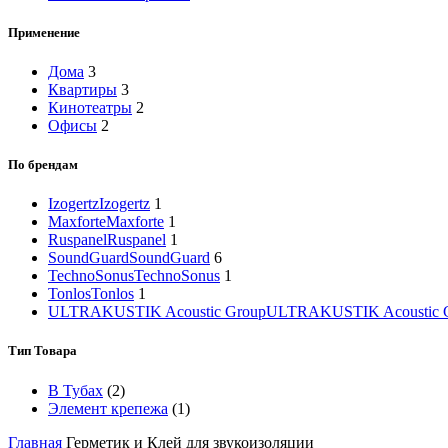
Применение
Дома
3
Квартиры
3
Кинотеатры
2
Офисы
2
По брендам
Izogertz
Izogertz
1
Maxforte
Maxforte
1
Ruspanel
Ruspanel
1
SoundGuard
SoundGuard
6
TechnoSonus
TechnoSonus
1
Tonlos
Tonlos
1
ULTRAKUSTIK Acoustic Group
ULTRAKUSTIK Acoustic 
Тип Товара
В Тубах
(2)
Элемент крепежа
(1)
Главная
Герметик и Клей для звукоизоляции