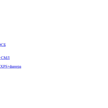
ОСБ
S+СМЛ
а+XPS+фанера