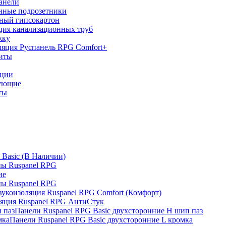
анели
нные подрозетники
ный гипсокартон
ция канализационных труб
жку
ляция Руспанель RPG Comfort+
иты
яции
тующие
ты
 Basic (В Наличии)
ы Ruspanel RPG
ие
ы Ruspanel RPG
вукоизоляция Ruspanel RPG Comfort (Комфорт)
ляция Ruspanel RPG АнтиСтук
Панели Ruspanel RPG Basic двухсторонние H шип паз
Панели Ruspanel RPG Basic двухсторонние L кромка