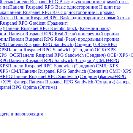
Панели Ruspanel RPG Basic двухсторонние прямой стык
Панели Ruspanel RPG Basic односторонние H шип паз
Панели Ruspanel RPG Basic односторонние L кромка
Панели Ruspanel RPG Basic односторонние прямой стык
Ruspanel RPG Gradient (Градиент)
Панели Ruspanel RPG Kremlin block (Кремлин блок)
Панели Ruspanel RPG Real (Реал) поперечный пропил
Панели Ruspanel RPG Real (Реал) продольный пропил
Панели Ruspanel RPG Sandwich (Сэндвич) ОСБ+RPG
Панели Ruspanel RPG Sandwich (Сэндвич) ОСБ+XPS
Панели Ruspanel RPG Sandwich (Сэндвич) ОСБ+XPS+
Панели Ruspanel RPG Sandwich (Сэндвич) СМЛ+RPG
Панели Ruspanel RPG Sandwich (Сэндвич) СМЛ+XPS
Панели Ruspanel RPG Sandwich (Сэндвич) СМЛ+XP
Панели Ruspanel RPG Sandwich (Сэндвич) фанера+RPG
Панели Ruspanel RPG Sandwich (Сэндвич) фанер
spanel RPG Optima (Оптима)
щита и пароизоляция