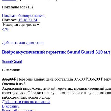
Показаны все (13)
Показать боковую панель
Показать
15
18
21
24
-5%
Добавить для сравнения
Виброакустический герметик SoundGuard 310 мл
SoundGuard
В наличии
375,00
₽
Первоначальная цена составляла 375,00 ₽.
356,00
₽
Теку
Оценка
0
из 5
Акриловый высокоэластичный герметик, предназначенный для 
конструкциях. Обладает наилучшими виброизолирующими свойс
вибродемпфирующего слоя.
Добавить в список желаний
В корзину
Быстрый просмотр