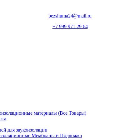
bezshuma24@mail.ru
+7 999 971 29 64
оизоляционные материалы (Все Товары)
нта
лей для звукоизоляции
изоляционные Мембраны и Подложка