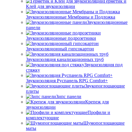
Герметик и
Клей для звукоизоляции
Звукоизоляционные Мембраны и Подложка
Звукоизоляционные
панели
Звукоизоляционные подрозетники
Звукоизоляционный гипсокартон
Звукоизоляция канализационных труб
Звукоизоляция под
стяжку
Звукоизоляция Руспанель RPG Comfort+
Звукопоглощающие
плиты
Зипс панели
Крепеж для
звукоизоляции
Профили и
комплектующие
Шумопоглощающие
маты