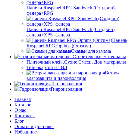
Панели Ruspanel RPG Sandwich (Сэндвич)
фанера+RPG
Панели Ruspanel RPG Sandwich (Сэндвич)
фанера+XPS+фанера
Панель
Ruspanel RPG Optima (Оптима)
Скамьи для хамама
Строительные материалы
Плиточный клей ,Сухие Смеси, Доп материалы
Гипсокартон и ГВЛ
Ветро-
влагозащита и пароизоляция
Теплоизоляция
Гидроизоляция
Главная
Каталог
О нас
Контакты
Блог
Оплата и Доставка
Избранное