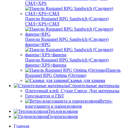
СМЛ+XPS
Панели Ruspanel RPG Sandwich (Сэндвич)
СМЛ+XPS+СМЛ
Панели Ruspanel RPG Sandwich (Сэндвич)
фанера+RPG
Панели Ruspanel RPG Sandwich (Сэндвич)
фанера+XPS+фанера
Панель
Ruspanel RPG Optima (Оптима)
Скамьи для хамама
Строительные материалы
Плиточный клей ,Сухие Смеси, Доп материалы
Гипсокартон и ГВЛ
Ветро-
влагозащита и пароизоляция
Теплоизоляция
Гидроизоляция
Главная