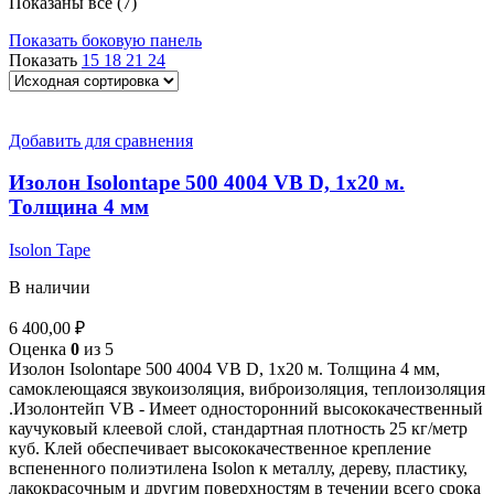
Показаны все (7)
Показать боковую панель
Показать
15
18
21
24
Добавить для сравнения
Изолон Isolontape 500 4004 VB D, 1х20 м.
Толщина 4 мм
Isolon Tape
В наличии
6 400,00
₽
Оценка
0
из 5
Изолон Isolontape 500 4004 VB D, 1х20 м. Толщина 4 мм,
самоклеющаяся звукоизоляция, виброизоляция, теплоизоляция
.Изолонтейп VB - Имеет односторонний высококачественный
каучуковый клеевой слой, стандартная плотность 25 кг/метр
куб. Клей обеспечивает высококачественное крепление
вспененного полиэтилена Isolon к металлу, дереву, пластику,
лакокрасочным и другим поверхностям в течении всего срока