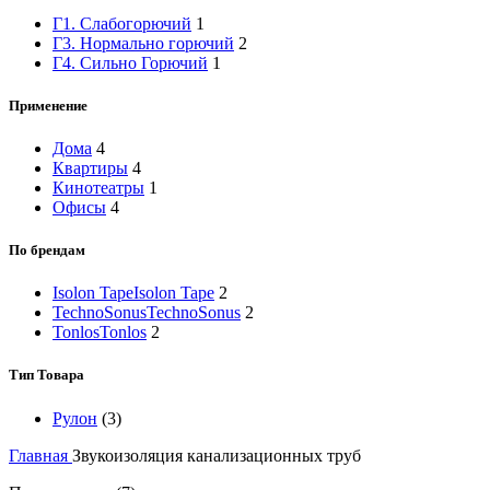
Г1. Слабогорючий
1
Г3. Нормально горючий
2
Г4. Сильно Горючий
1
Применение
Дома
4
Квартиры
4
Кинотеатры
1
Офисы
4
По брендам
Isolon Tape
Isolon Tape
2
TechnoSonus
TechnoSonus
2
Tonlos
Tonlos
2
Тип Товара
Рулон
(3)
Главная
Звукоизоляция канализационных труб