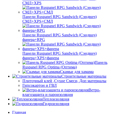
СМЛ+XPS
Панели Ruspanel RPG Sandwich (Сэндвич)
СМЛ+XPS+СМЛ
Панели Ruspanel RPG Sandwich (Сэндвич)
фанера+RPG
Панели Ruspanel RPG Sandwich (Сэндвич)
фанера+XPS+фанера
Панель
Ruspanel RPG Optima (Оптима)
Скамьи для хамама
Строительные материалы
Плиточный клей ,Сухие Смеси, Доп материалы
Гипсокартон и ГВЛ
Ветро-
влагозащита и пароизоляция
Теплоизоляция
Гидроизоляция
Главная