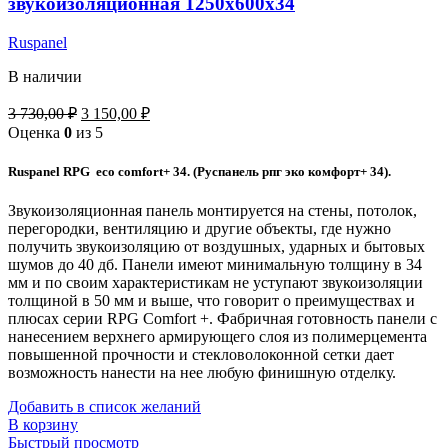
звукоизоляционная 1250x600x34
Ruspanel
В наличии
3 730,00
₽
3 150,00
₽
Оценка
0
из 5
Ruspanel RPG eco comfort+ 34. (Руспанель рпг эко комфорт+ 34).
Звукоизоляционная панель монтируется на стены, потолок,
перегородки, вентиляцию и другие объекты, где нужно
получить звукоизоляцию от воздушных, ударных и бытовых
шумов до 40 дб. Панели имеют минимальную толщину в 34
мм и по своим характеристикам не уступают звукоизоляции
толщиной в 50 мм и выше, что говорит о преимуществах и
плюсах серии RPG Comfort +. Фабричная готовность панели с
нанесением верхнего армирующего слоя из полимерцемента
повышенной прочности и стекловолоконной сетки дает
возможность нанести на нее любую финишную отделку.
Добавить в список желаний
В корзину
Быстрый просмотр