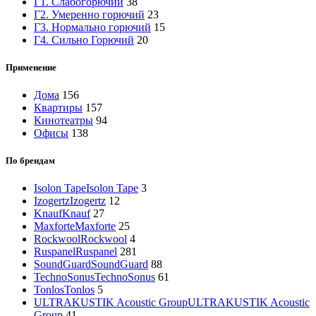
Г1. Слабогорючий
38
Г2. Умеренно горючий
23
Г3. Нормально горючий
15
Г4. Сильно Горючий
20
Применение
Дома
156
Квартиры
157
Кинотеатры
94
Офисы
138
По брендам
Isolon Tape
Isolon Tape
3
Izogertz
Izogertz
12
Knauf
Knauf
27
Maxforte
Maxforte
25
Rockwool
Rockwool
4
Ruspanel
Ruspanel
281
SoundGuard
SoundGuard
88
TechnoSonus
TechnoSonus
61
Tonlos
Tonlos
5
ULTRAKUSTIK Acoustic Group
ULTRAKUSTIK Acoustic
Group
41