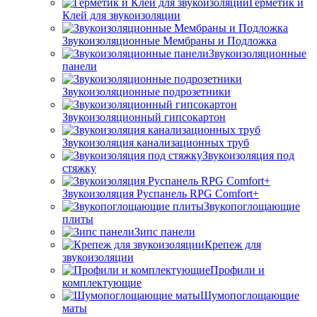
Герметик и
Клей для звукоизоляции
Звукоизоляционные Мембраны и Подложка
Звукоизоляционные
панели
Звукоизоляционные подрозетники
Звукоизоляционный гипсокартон
Звукоизоляция канализационных труб
Звукоизоляция под
стяжку
Звукоизоляция Руспанель RPG Comfort+
Звукопоглощающие
плиты
Зипс панели
Крепеж для
звукоизоляции
Профили и
комплектующие
Шумопоглощающие
маты