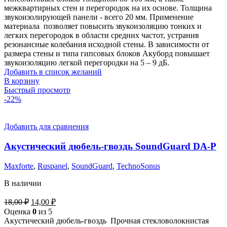
межквартирных стен и перегородок на их основе. Толщина
звукоизолирующей панели - всего 20 мм. Применение
материала позволяет повысить звукоизоляцию тонких и
легких перегородок в области средних частот, устранив
резонансные колебания исходной стены. В зависимости от
размера стены и типа гипсовых блоков Акуборд повышает
звукоизоляцию легкой перегородки на 5 – 9 дБ.
Добавить в список желаний
В корзину
Быстрый просмотр
-22%
Добавить для сравнения
Акустический дюбель-гвоздь SoundGuard DA-P
Maxforte
,
Ruspanel
,
SoundGuard
,
TechnoSonus
В наличии
18,00
₽
14,00
₽
Оценка
0
из 5
Акустический дюбель-гвоздь Прочная стекловолокнистая