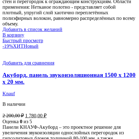
стен и перегородок к ограждающим конструкциям. Области
применения: Нетканое полотно - представляет собой
плотный, упругий слой хаотично переплетённых
полиэфирных волокон, равномерно распределённых по всему
объему.
Добавить в список желаний
В корзину
Быстрый просмотр
-19%
ХИТ
Новый
Добавить для сравнения
Акуборд, панель звукоизоляционная 1500 х 1200
х 20 мм.
Knauf
В наличии
2 200,00
₽
1 780,00
₽
Оценка
0
из 5
Панели КНАУФ-Акуборд – это проектное решение для
увеличения звукоизоляции однослойных перегородок из
гипсолитовых блоков толщиной 80-100 мм, а также