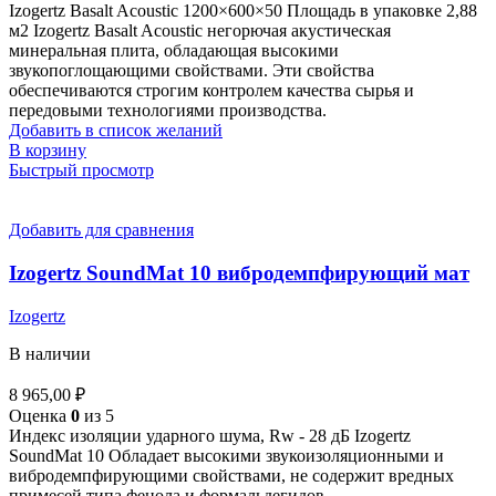
Izogertz Basalt Acoustic 1200×600×50 Площадь в упаковке 2,88
м2 Izogertz Basalt Acoustic негорючая акустическая
минеральная плита, обладающая высокими
звукопоглощающими свойствами. Эти свойства
обеспечиваются строгим контролем качества сырья и
передовыми технологиями производства.
Добавить в список желаний
В корзину
Быстрый просмотр
Добавить для сравнения
Izogertz SoundMat 10 вибродемпфирующий мат
Izogertz
В наличии
8 965,00
₽
Оценка
0
из 5
Индекс изоляции ударного шума, Rw - 28 дБ Izogertz
SoundMat 10 Обладает высокими звукоизоляционными и
вибродемпфирующими свойствами, не содержит вредных
примесей типа фенола и формальдегидов.