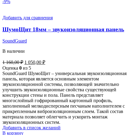
-9%
Добавить для сравнения
ШумоЩит 18мм – звукоизоляционная панель
SoundGuard
В наличии
Первоначальная
Текущая
1 160,00
₽
1 050,00
₽
цена
цена:
Оценка
0
из 5
составляла
1
SoundGuard ШумоЩит – универсальная звукоизоляционная
1
050,00 ₽.
панель, которая является основным элементом
160,00 ₽.
звукоизоляционной системы, позволяющей значительно
улучшить звукоизоляционные свойства существующей
конструкции стены и пола. Панель представляет
многослойный гофрированный картонный профиль,
заполненный мелкодисперсным песчаным наполнителем с
прикрепленным виброизоляционным слоем. Такой состав
материала позволяет облегчить и ускорить монтаж
звукоизоляционных систем.
Добавить в список желаний
В корзину