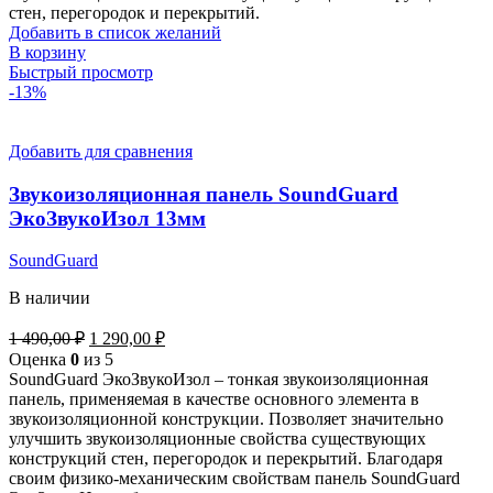
стен, перегородок и перекрытий.
Добавить в список желаний
В корзину
Быстрый просмотр
-13%
Добавить для сравнения
Звукоизоляционная панель SoundGuard
ЭкоЗвукоИзол 13мм
SoundGuard
В наличии
Первоначальная
Текущая
1 490,00
₽
1 290,00
₽
цена
цена:
Оценка
0
из 5
составляла
1
SoundGuard ЭкоЗвукоИзол – тонкая звукоизоляционная
1
290,00 ₽.
панель, применяемая в качестве основного элемента в
490,00 ₽.
звукоизоляционной конструкции. Позволяет значительно
улучшить звукоизоляционные свойства существующих
конструкций стен, перегородок и перекрытий. Благодаря
своим физико-механическим свойствам панель SoundGuard