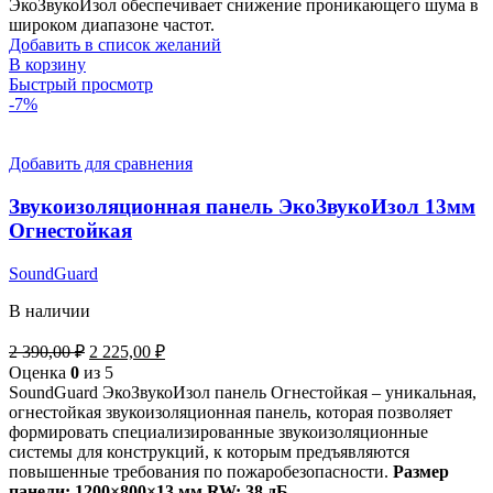
ЭкоЗвукоИзол обеспечивает снижение проникающего шума в
широком диапазоне частот.
Добавить в список желаний
В корзину
Быстрый просмотр
-7%
Добавить для сравнения
Звукоизоляционная панель ЭкоЗвукоИзол 13мм
Огнестойкая
SoundGuard
В наличии
Первоначальная
Текущая
2 390,00
₽
2 225,00
₽
цена
цена:
Оценка
0
из 5
составляла
2
SoundGuard ЭкоЗвукоИзол панель Огнестойкая – уникальная,
2
225,00 ₽.
огнестойкая звукоизоляционная панель, которая позволяет
390,00 ₽.
формировать специализированные звукоизоляционные
системы для конструкций, к которым предъявляются
повышенные требования по пожаробезопасности.
Размер
панели: 1200×800×13 мм
RW: 38 дБ