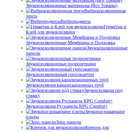
Звукоизоляционные материалы (Все Товары)
Виброизоляционная
лента
Виброподвесы
Герметик и
Клей для звукоизоляции
Звукоизоляционные Мембраны и Подложка
Звукоизоляционные
панели
Звукоизоляционные подрозетники
Звукоизоляционный гипсокартон
Звукоизоляция канализационных труб
Звукоизоляция под
стяжку
Звукоизоляция Руспанель RPG Comfort+
Звукопоглощающие
плиты
Зипс панели
Крепеж для