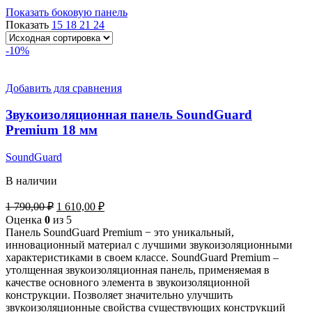
Показать боковую панель
Показать
15
18
21
24
-10%
Добавить для сравнения
Звукоизоляционная панель SoundGuard
Premium 18 мм
SoundGuard
В наличии
Первоначальная
Текущая
1 790,00
₽
1 610,00
₽
цена
цена:
Оценка
0
из 5
составляла
1
Панель SoundGuard Premium − это уникальный,
1
610,00 ₽.
инновационный материал с лучшими звукоизоляционными
790,00 ₽.
характеристиками в своем классе. SoundGuard Premium –
утолщенная звукоизоляционная панель, применяемая в
качестве основного элемента в звукоизоляционной
конструкции. Позволяет значительно улучшить
звукоизоляционные свойства существующих конструкций