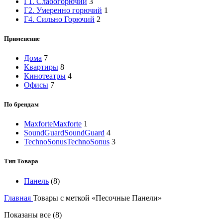
Г1. Слабогорючий
3
Г2. Умеренно горючий
1
Г4. Сильно Горючий
2
Применение
Дома
7
Квартиры
8
Кинотеатры
4
Офисы
7
По брендам
Maxforte
Maxforte
1
SoundGuard
SoundGuard
4
TechnoSonus
TechnoSonus
3
Тип Товара
Панель
(8)
Главная
Товары с меткой «Песочные Панели»
Показаны все (8)