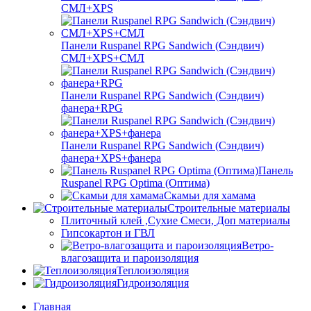
СМЛ+XPS
Панели Ruspanel RPG Sandwich (Сэндвич)
СМЛ+XPS+СМЛ
Панели Ruspanel RPG Sandwich (Сэндвич)
фанера+RPG
Панели Ruspanel RPG Sandwich (Сэндвич)
фанера+XPS+фанера
Панель
Ruspanel RPG Optima (Оптима)
Скамьи для хамама
Строительные материалы
Плиточный клей ,Сухие Смеси, Доп материалы
Гипсокартон и ГВЛ
Ветро-
влагозащита и пароизоляция
Теплоизоляция
Гидроизоляция
Главная