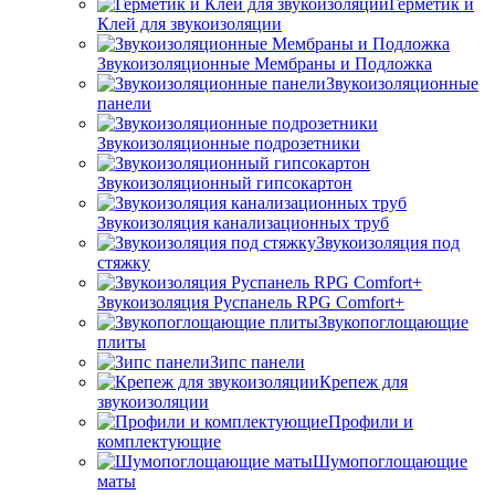
Герметик и
Клей для звукоизоляции
Звукоизоляционные Мембраны и Подложка
Звукоизоляционные
панели
Звукоизоляционные подрозетники
Звукоизоляционный гипсокартон
Звукоизоляция канализационных труб
Звукоизоляция под
стяжку
Звукоизоляция Руспанель RPG Comfort+
Звукопоглощающие
плиты
Зипс панели
Крепеж для
звукоизоляции
Профили и
комплектующие
Шумопоглощающие
маты