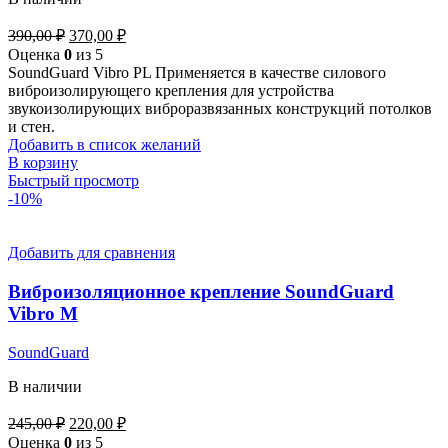
Первоначальная
Текущая
390,00
₽
370,00
₽
цена
цена:
Оценка
0
из 5
составляла
370,00 ₽.
SoundGuard Vibro PL Применяется в качестве силового
390,00 ₽.
виброизолирующего крепления для устройства
звукоизолирующих виброразвязанных конструкций потолков
и стен.
Добавить в список желаний
В корзину
Быстрый просмотр
-10%
Добавить для сравнения
Виброизоляционное крепление SoundGuard
Vibro М
SoundGuard
В наличии
Первоначальная
Текущая
245,00
₽
220,00
₽
цена
цена:
Оценка
0
из 5