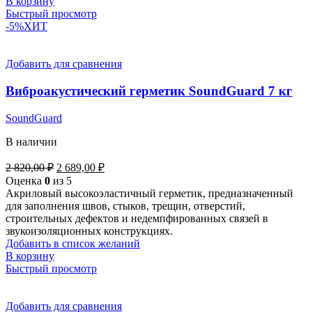
В корзину
Быстрый просмотр
-5%
ХИТ
Добавить для сравнения
Виброакустический герметик SoundGuard 7 кг
SoundGuard
В наличии
Первоначальная
Текущая
2 820,00
₽
2 689,00
₽
цена
цена:
Оценка
0
из 5
составляла
2
Акриловый высокоэластичный герметик, предназначенный
2
689,00 ₽.
для заполнения швов, стыков, трещин, отверстий,
820,00 ₽.
строительных дефектов и недемпфированных связей в
звукоизоляционных конструкциях.
Добавить в список желаний
В корзину
Быстрый просмотр
Добавить для сравнения