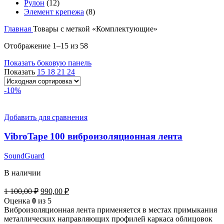
Рулон
(12)
Элемент крепежа
(8)
Главная
Товары с меткой «Комплектующие»
Отображение 1–15 из 58
Показать боковую панель
Показать
15
18
21
24
-10%
Добавить для сравнения
VibroTape 100 виброизоляционная лента
SoundGuard
В наличии
Первоначальная
Текущая
1 100,00
₽
990,00
₽
цена
цена:
Оценка
0
из 5
составляла
990,00 ₽.
Виброизоляционная лента применяется в местах примыкания
1
металлических направляющих профилей каркаса облицовок