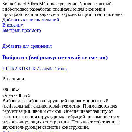
составляла
220,00 ₽.
SoundGuard Vibro М Тонкое решение. Универсальный
245,00 ₽.
виброподвес разработан специально для экономии
пространства при каркасной звукоизоляции стен и потолка.
Добавить в список желаний
В корзину
Быстрый просмотр
Добавить для сравнения
Вибросил (виброакустический герметик)
ULTRAKUSTIK Acoustic Group
В наличии
580,00
₽
Оценка
0
из 5
Вибросил - виброизолирующий однокомпонентный
(нейтральный) силиконовый герметик. Применяется для
герметизации швов и стыков. Обеспечивает защиту от
распространения структурных вибраций по компонентам
звукоизолирующих конструкций. Повышает собственные
звукоизолирующие свойства конструкции.