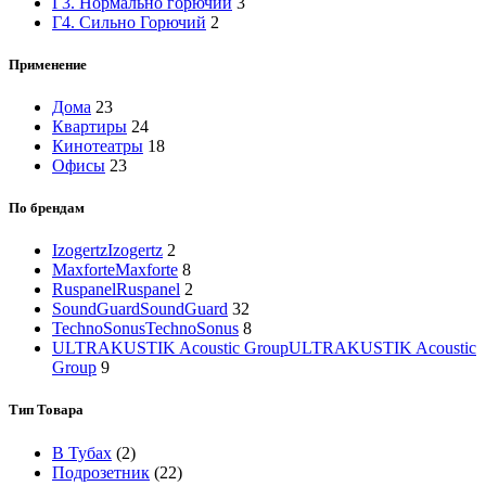
Г3. Нормально горючий
3
Г4. Сильно Горючий
2
Применение
Дома
23
Квартиры
24
Кинотеатры
18
Офисы
23
По брендам
Izogertz
Izogertz
2
Maxforte
Maxforte
8
Ruspanel
Ruspanel
2
SoundGuard
SoundGuard
32
TechnoSonus
TechnoSonus
8
ULTRAKUSTIK Acoustic Group
ULTRAKUSTIK Acoustic
Group
9
Тип Товара
В Тубах
(2)
Подрозетник
(22)