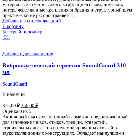
материала. За счет высокого коэффициента механических
потерь через данные крепления вибрация и структурный шум
практически не распространяется.
Добавить в список желаний
В корзину
Быстрый просмотр
-5%
Добавить для сравнения
Виброакустический герметик SoundGuard 310
мл
SoundGuard
В наличии
Первоначальная
Текущая
375,00
₽
356,00
₽
цена
цена:
Оценка
0
из 5
составляла
356,00 ₽.
Акриловый высокоэластичный герметик, предназначенный
375,00 ₽.
для заполнения швов, стыков, трещин, отверстий,
строительных дефектов и недемпфированных связей в
звукоизоляционных конструкциях. Обладает наилучшими