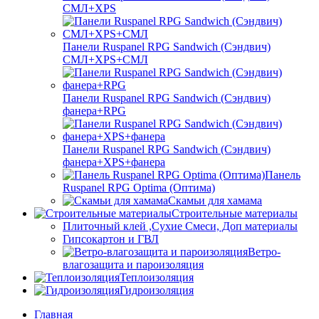
СМЛ+XPS
Панели Ruspanel RPG Sandwich (Сэндвич)
СМЛ+XPS+СМЛ
Панели Ruspanel RPG Sandwich (Сэндвич)
фанера+RPG
Панели Ruspanel RPG Sandwich (Сэндвич)
фанера+XPS+фанера
Панель
Ruspanel RPG Optima (Оптима)
Скамьи для хамама
Строительные материалы
Плиточный клей ,Сухие Смеси, Доп материалы
Гипсокартон и ГВЛ
Ветро-
влагозащита и пароизоляция
Теплоизоляция
Гидроизоляция
Главная