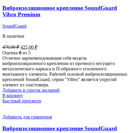
Виброизоляционное крепление SoundGuard
Vibro Premium
SoundGuard
В наличии
Первоначальная
Текущая
470,00
₽
425,00
₽
цена
цена:
Оценка
0
из 5
составляла
425,00 ₽.
Отлично зарекомендовавшая себя модель
470,00 ₽.
виброизоляционного крепления из прочного несущего
металлического каркаса и П-образного усиленного
монтажного элемента. Рабочей основой виброизоляционных
креплений SoundGuard, серии "Vibro" является упругий
элемент из эластомера.
Добавить в список желаний
В корзину
Быстрый просмотр
Добавить для сравнения
Виброизоляционное крепление SoundGuard