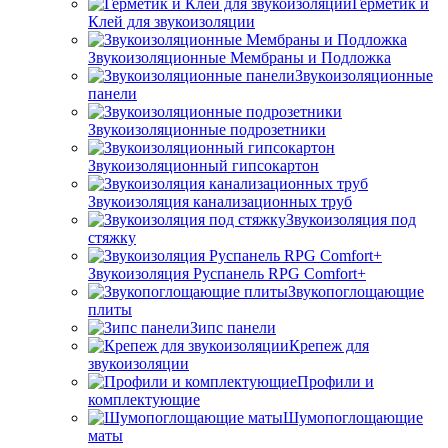
Герметик и
Клей для звукоизоляции
Звукоизоляционные Мембраны и Подложка
Звукоизоляционные
панели
Звукоизоляционные подрозетники
Звукоизоляционный гипсокартон
Звукоизоляция канализационных труб
Звукоизоляция под
стяжку
Звукоизоляция Руспанель RPG Comfort+
Звукопоглощающие
плиты
Зипс панели
Крепеж для
звукоизоляции
Профили и
комплектующие
Шумопоглощающие
маты