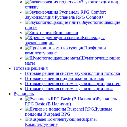
Звукоизоляция под
стяжку
Звукоизоляция Руспанель RPG Comfort+
Звукопоглощающие
плиты
Зипс панели
Крепеж для
звукоизоляции
Профили и
комплектующие
Шумопоглощающие
маты
Готовые решения
Готовые решения систем звукоизоляции потолка
Готовые решения под натяжной потолок
Готовые решения систем звукоизоляции для стен
Готовые решения систем звукоизоляции пола
Руспанель
Руспанель
RPG Basic (В Наличии)
Душевые
поддоны Ruspanel RPG
Ruspanel
Комплектующие