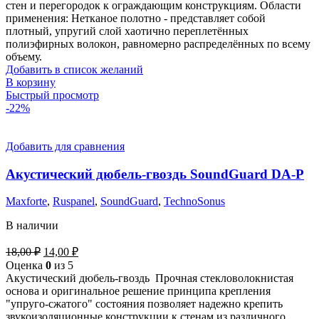
100,00 ₽.
стен и перегородок к ограждающим конструкциям. Области
применения: Нетканое полотно - представляет собой
плотный, упругий слой хаотично переплетённых
полиэфирных волокон, равномерно распределённых по всему
объему.
Добавить в список желаний
В корзину
Быстрый просмотр
-22%
Добавить для сравнения
Акустический дюбель-гвоздь SoundGuard DA-P
Maxforte
,
Ruspanel
,
SoundGuard
,
TechnoSonus
В наличии
Первоначальная
Текущая
18,00
₽
14,00
₽
цена
цена:
Оценка
0
из 5
составляла
14,00 ₽.
Акустический дюбель-гвоздь Прочная стекловолокнистая
18,00 ₽.
основа и оригинальное решение принципа крепления
"упруго-сжатого" состояния позволяет надежно крепить
звукоизоляционные конструкции к стенам из различного