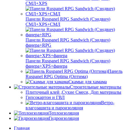
СМЛ+XPS
Панели Ruspanel RPG Sandwich (Сэндвич)
СМЛ+XPS+СМЛ
Панели Ruspanel RPG Sandwich (Сэндвич)
фанера+RPG
Панели Ruspanel RPG Sandwich (Сэндвич)
фанера+XPS+фанера
Панель
Ruspanel RPG Optima (Оптима)
Скамьи для хамама
Строительные материалы
Плиточный клей ,Сухие Смеси, Доп материалы
Гипсокартон и ГВЛ
Ветро-
влагозащита и пароизоляция
Теплоизоляция
Гидроизоляция
Главная