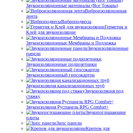
Звукоизоляционные материалы (Все Товары)
Виброизоляционная
лента
Виброподвесы
Герметик и
Клей для звукоизоляции
Звукоизоляционные Мембраны и Подложка
Звукоизоляционные
панели
Звукоизоляционные подрозетники
Звукоизоляционный гипсокартон
Звукоизоляция канализационных труб
Звукоизоляция под
стяжку
Звукоизоляция Руспанель RPG Comfort+
Звукопоглощающие
плиты
Зипс панели
Крепеж для