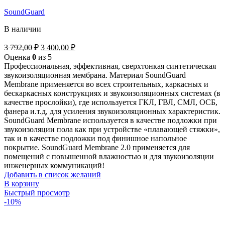
SoundGuard
В наличии
Первоначальная
Текущая
3 792,00
₽
3 400,00
₽
цена
цена:
Оценка
0
из 5
составляла
3
Профессиональная, эффективная, сверхтонкая синтетическая
3
400,00 ₽.
звукоизоляционная мембрана. Материал SoundGuard
792,00 ₽.
Membrane применяется во всех строительных, каркасных и
бескаркасных конструкциях и звукоизоляционных системах (в
качестве прослойки), где используется ГКЛ, ГВЛ, СМЛ, ОСБ,
фанера и.т.д, для усиления звукоизоляционных характеристик.
SoundGuard Membrane используется в качестве подложки при
звукоизоляции пола как при устройстве «плавающей стяжки»,
так и в качестве подложки под финишное напольное
покрытие. SoundGuard Membrane 2.0 применяется для
помещений с повышенной влажностью и для звукоизоляции
инженерных коммуникаций!
Добавить в список желаний
В корзину
Быстрый просмотр
-10%