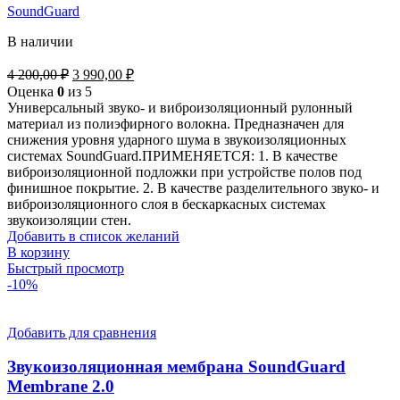
SoundGuard
В наличии
Первоначальная
Текущая
4 200,00
₽
3 990,00
₽
цена
цена:
Оценка
0
из 5
составляла
3
Универсальный звуко- и виброизоляционный рулонный
4
990,00 ₽.
материал из полиэфирного волокна. Предназначен для
200,00 ₽.
снижения уровня ударного шума в звукоизоляционных
системах SoundGuard.ПРИМЕНЯЕТСЯ: 1. В качестве
виброизоляционной подложки при устройстве полов под
финишное покрытие. 2. В качестве разделительного звуко- и
виброизоляционного слоя в бескаркасных системах
звукоизоляции стен.
Добавить в список желаний
В корзину
Быстрый просмотр
-10%
Добавить для сравнения
Звукоизоляционная мембрана SoundGuard
Membrane 2.0