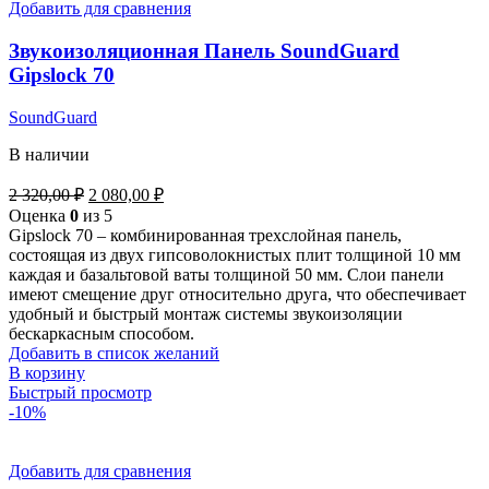
Добавить для сравнения
Звукоизоляционная Панель SoundGuard
Gipslock 70
SoundGuard
В наличии
Первоначальная
Текущая
2 320,00
₽
2 080,00
₽
цена
цена:
Оценка
0
из 5
составляла
2
Gipslock 70 – комбинированная трехслойная панель,
2
080,00 ₽.
состоящая из двух гипсоволокнистых плит толщиной 10 мм
320,00 ₽.
каждая и базальтовой ваты толщиной 50 мм. Слои панели
имеют смещение друг относительно друга, что обеспечивает
удобный и быстрый монтаж системы звукоизоляции
бескаркасным способом.
Добавить в список желаний
В корзину
Быстрый просмотр
-10%
Добавить для сравнения