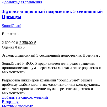
Добавить для сравнения
Звукоизоляционный подрозетник 5-секционный
Премиум
SoundGuard
В наличии
Первоначальная
Текущая
2 600,00
₽
2 350,00
₽
цена
цена:
Оценка
0
из 5
составляла
2
2
Звукоизоляционный 5-секционный подрозетник Премиум ,
350,00 ₽.
600,00 ₽.
SoundGuard P-BOX 5 предназначен для предотвращения
проникновения шума через места монтажа электророзеток и
выключателей.
Разработка инженеров компании "SoundGuard" решает
проблему слабых мест в звукоизоляционных конструкциях,
исключает проникновение шума через гнезда розеток и
выключателей.
Добавить в список желаний
В корзину
Быстрый просмотр