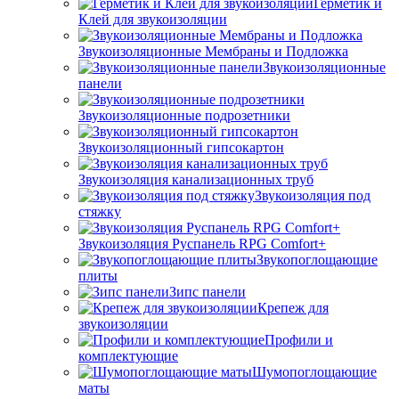
Герметик и
Клей для звукоизоляции
Звукоизоляционные Мембраны и Подложка
Звукоизоляционные
панели
Звукоизоляционные подрозетники
Звукоизоляционный гипсокартон
Звукоизоляция канализационных труб
Звукоизоляция под
стяжку
Звукоизоляция Руспанель RPG Comfort+
Звукопоглощающие
плиты
Зипс панели
Крепеж для
звукоизоляции
Профили и
комплектующие
Шумопоглощающие
маты