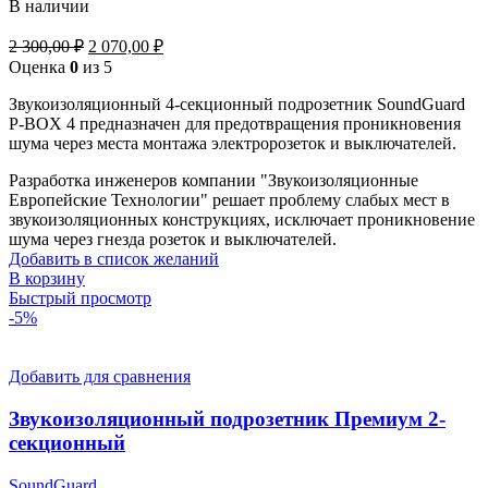
В наличии
Первоначальная
Текущая
2 300,00
₽
2 070,00
₽
цена
цена:
Оценка
0
из 5
составляла
2
2
Звукоизоляционный 4-секционный подрозетник SoundGuard
070,00 ₽.
P-BOX 4 предназначен для предотвращения проникновения
300,00 ₽.
шума через места монтажа электророзеток и выключателей.
Разработка инженеров компании "Звукоизоляционные
Европейские Технологии" решает проблему слабых мест в
звукоизоляционных конструкциях, исключает проникновение
шума через гнезда розеток и выключателей.
Добавить в список желаний
В корзину
Быстрый просмотр
-5%
Добавить для сравнения
Звукоизоляционный подрозетник Премиум 2-
секционный
SoundGuard