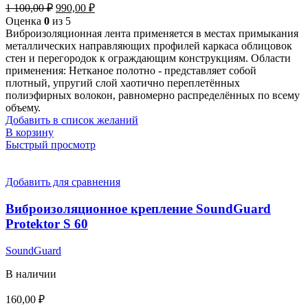
Первоначальная
Текущая
1 100,00
₽
990,00
₽
цена
цена:
Оценка
0
из 5
составляла
990,00 ₽.
Виброизоляционная лента применяется в местах примыкания
1
металлических направляющих профилей каркаса облицовок
100,00 ₽.
стен и перегородок к ограждающим конструкциям. Области
применения: Нетканое полотно - представляет собой
плотный, упругий слой хаотично переплетённых
полиэфирных волокон, равномерно распределённых по всему
объему.
Добавить в список желаний
В корзину
Быстрый просмотр
Добавить для сравнения
Виброизоляционное крепление SoundGuard
Protektor S 60
SoundGuard
В наличии
160,00
₽