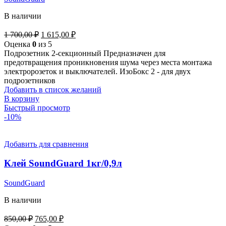
В наличии
Первоначальная
Текущая
1 700,00
₽
1 615,00
₽
цена
цена:
Оценка
0
из 5
составляла
1
Подрозетник 2-секционный Предназначен для
1
615,00 ₽.
предотвращения проникновения шума через места монтажа
700,00 ₽.
электророзеток и выключателей. ИзоБокс 2 - для двух
подрозетников
Добавить в список желаний
В корзину
Быстрый просмотр
-10%
Добавить для сравнения
Клей SoundGuard 1кг/0,9л
SoundGuard
В наличии
Первоначальная
Текущая
850,00
₽
765,00
₽
цена
цена: