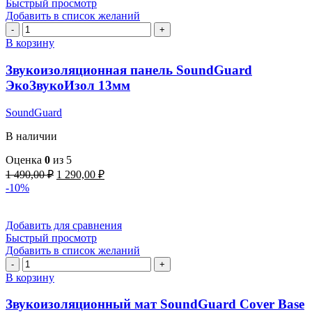
Быстрый просмотр
Добавить в список желаний
Количество
товара
В корзину
Звукоизоляционная
панель
Звукоизоляционная панель SoundGuard
SoundGuard
ЭкоЗвукоИзол 13мм
ЭкоЗвукоИзол
13мм
SoundGuard
В наличии
Оценка
0
из 5
Первоначальная
Текущая
1 490,00
₽
1 290,00
₽
цена
цена:
-10%
составляла
1
1
290,00 ₽.
490,00 ₽.
Добавить для сравнения
Быстрый просмотр
Добавить в список желаний
Количество
товара
В корзину
Звукоизоляционный
мат
Звукоизоляционный мат SoundGuard Cover Base