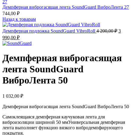
Демпферная виброгасящая лента SoundGuard ВиброЛента 27
744,00
₽
Назад к товарам
Первона
Демпферная подложка SoundGuard VibroRoll
4 200,00
₽
3
цена
Текущая
990,00
₽
составл
цена:
4
3
200,00 ₽
990,00 ₽.
Демпферная виброгасящая
лента SoundGuard
ВиброЛента 50
1 032,00
₽
Демпферная виброгасящая лента SoundGuard ВиброЛента 50
Самоклеящаяся демпферная каучуковая лента для
виброизоляции шириной 50 мм
Универсальная демпферная
лента выполняет функцию вязкого вибродемпфирующего
покрытия.