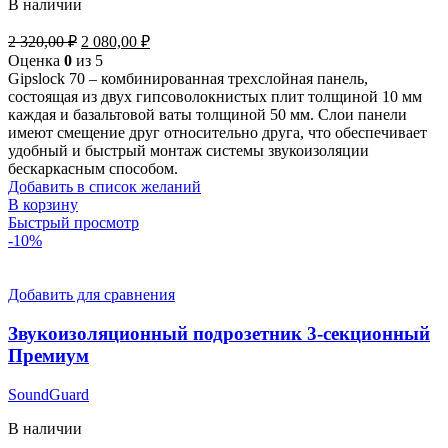
В наличии
Первоначальная
Текущая
2 320,00
₽
2 080,00
₽
цена
цена:
Оценка
0
из 5
составляла
2
Gipslock 70 – комбинированная трехслойная панель,
2
080,00 ₽.
состоящая из двух гипсоволокнистых плит толщиной 10 мм
320,00 ₽.
каждая и базальтовой ваты толщиной 50 мм. Слои панели
имеют смещение друг относительно друга, что обеспечивает
удобный и быстрый монтаж системы звукоизоляции
бескаркасным способом.
Добавить в список желаний
В корзину
Быстрый просмотр
-10%
Добавить для сравнения
Звукоизоляционный подрозетник 3-секционный
Премиум
SoundGuard
В наличии