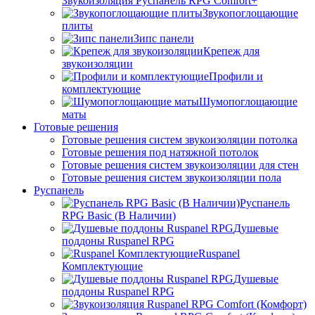
Звукоизоляция Руспанель RPG Comfort+
Звукопоглощающие
плиты
Зипс панели
Крепеж для
звукоизоляции
Профили и
комплектующие
Шумопоглощающие
маты
Готовые решения
Готовые решения систем звукоизоляции потолка
Готовые решения под натяжной потолок
Готовые решения систем звукоизоляции для стен
Готовые решения систем звукоизоляции пола
Руспанель
Руспанель
RPG Basic (В Наличии)
Душевые
поддоны Ruspanel RPG
Ruspanel
Комплектующие
Душевые
поддоны Ruspanel RPG