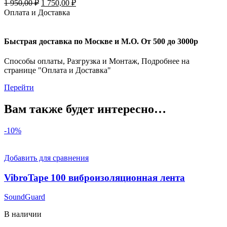
Первоначальная
Текущая
1 950,00
₽
1 750,00
₽
м²)
цена
цена:
Оплата и Доставка
составляла
1
1
750,00 ₽.
950,00 ₽.
Быстрая доставка по Москве и М.О. От 500 до 3000р
Способы оплаты, Разгрузка и Монтаж, Подробнее на
странице "Оплата и Доставка"
Перейти
Вам также будет интересно…
-10%
Добавить для сравнения
VibroTape 100 виброизоляционная лента
SoundGuard
В наличии