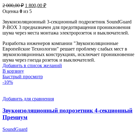
Первоначальная
Текущая
2 000,00
₽
1 800,00
₽
цена
цена:
Оценка
0
из 5
составляла
1
2
Звукоизоляционный 3-секционный подрозетник SoundGuard
800,00 ₽.
P-BOX 3 предназначен для предотвращения проникновения
000,00 ₽.
шума через места монтажа электророзеток и выключателей.
Разработка инженеров компании "Звукоизоляционные
Европейские Технологии" решает проблему слабых мест в
звукоизоляционных конструкциях, исключает проникновение
шума через гнезда розеток и выключателей.
Добавить в список желаний
В корзину
Быстрый просмотр
-10%
Добавить для сравнения
Звукоизоляционный подрозетник 4-секционный
Премиум
SoundGuard