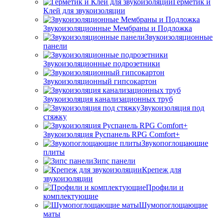
Герметик и
Клей для звукоизоляции
Звукоизоляционные Мембраны и Подложка
Звукоизоляционные
панели
Звукоизоляционные подрозетники
Звукоизоляционный гипсокартон
Звукоизоляция канализационных труб
Звукоизоляция под
стяжку
Звукоизоляция Руспанель RPG Comfort+
Звукопоглощающие
плиты
Зипс панели
Крепеж для
звукоизоляции
Профили и
комплектующие
Шумопоглощающие
маты