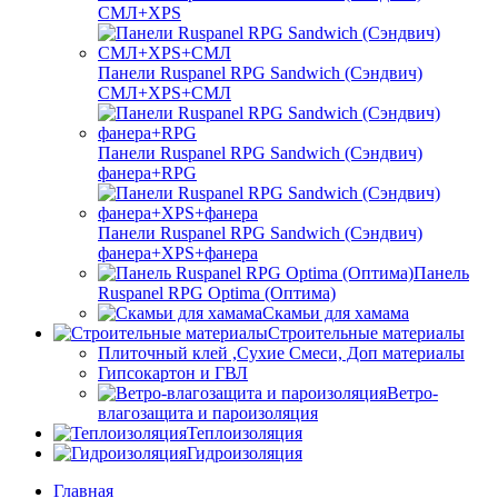
СМЛ+XPS
Панели Ruspanel RPG Sandwich (Сэндвич)
СМЛ+XPS+СМЛ
Панели Ruspanel RPG Sandwich (Сэндвич)
фанера+RPG
Панели Ruspanel RPG Sandwich (Сэндвич)
фанера+XPS+фанера
Панель
Ruspanel RPG Optima (Оптима)
Скамьи для хамама
Строительные материалы
Плиточный клей ,Сухие Смеси, Доп материалы
Гипсокартон и ГВЛ
Ветро-
влагозащита и пароизоляция
Теплоизоляция
Гидроизоляция
Главная