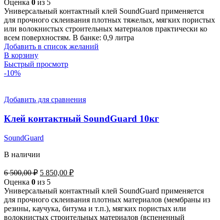
Оценка
0
из 5
составляла
765,00 ₽.
Универсальный контактный клей SoundGuard применяется
850,00 ₽.
для прочного склеивания плотных тяжелых, мягких пористых
или волокнистых строительных материалов практически ко
всем поверхностям. В банке: 0,9 литра
Добавить в список желаний
В корзину
Быстрый просмотр
-10%
Добавить для сравнения
Клей контактный SoundGuard 10кг
SoundGuard
В наличии
Первоначальная
Текущая
6 500,00
₽
5 850,00
₽
цена
цена:
Оценка
0
из 5
составляла
5
Универсальный контактный клей SoundGuard применяется
6
850,00 ₽.
для прочного склеивания плотных материалов (мембраны из
500,00 ₽.
резины, каучука, битума и т.п.), мягких пористых или
волокнистых строительных материалов (вспененный