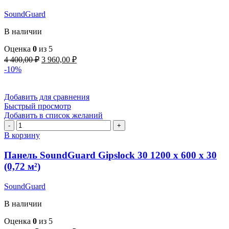
SoundGuard
Cover
SoundGuard
Base
В наличии
Оценка
0
из 5
Первоначальная
Текущая
4 400,00
₽
3 960,00
₽
цена
цена:
-10%
составляла
3
4
960,00 ₽.
400,00 ₽.
Добавить для сравнения
Быстрый просмотр
Добавить в список желаний
Количество
товара
В корзину
Панель
SoundGuard
Панель SoundGuard Gipslock 30 1200 x 600 x 30
Gipslock
(0,72 м²)
30
1200
SoundGuard
x
600
В наличии
x
30
Оценка
0
из 5
(0,72