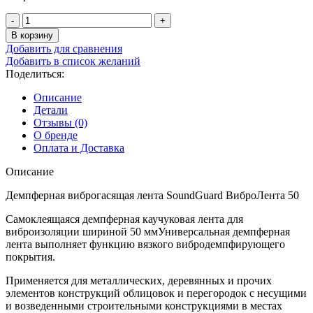
Количество
товара
В корзину
Демпферная
Добавить для сравнения
виброгасящая
Добавить в список желаний
лента
Поделиться:
SoundGuard
ВиброЛента
Описание
50
Детали
Отзывы (0)
О бренде
Оплата и Доставка
Описание
Демпферная виброгасящая лента SoundGuard ВиброЛента 50
Самоклеящаяся демпферная каучуковая лента для
виброизоляции шириной 50 мм
Универсальная демпферная
лента выполняет функцию вязкого вибродемпфирующего
покрытия.
Применяется для металлических, деревянных и прочих
элементов конструкций облицовок и перегородок с несущими
и возведенными строительными конструкциями в местах