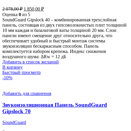
Первоначальная
Текущая
2 078,00
₽
1 850,00
₽
цена
цена:
Оценка
0
из 5
составляла
1
SoundGuard Gipslock 40 – комбинированная трехслойная
2
850,00 ₽.
панель, состоящая из двух гипсоволокнистых плит толщиной
078,00 ₽.
10 мм каждая и базальтовой ваты толщиной 20 мм. Слои
панели имеют смещение друг относительно друга, что
обеспечивает удобный и быстрый монтаж системы
звукоизоляции бескаркасным способом. Панель
комплектуется набором крепежа. Индекс снижения
воздушного шума: ΔRw = 12 дБ
Добавить в список желаний
В корзину
Быстрый просмотр
-10%
Добавить для сравнения
Звукоизоляционная Панель SoundGuard
Gipslock 70
SoundGuard