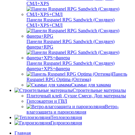
СМЛ+XPS
Панели Ruspanel RPG Sandwich (Сэндвич)
СМЛ+XPS+СМЛ
Панели Ruspanel RPG Sandwich (Сэндвич)
фанера+RPG
Панели Ruspanel RPG Sandwich (Сэндвич)
фанера+XPS+фанера
Панель
Ruspanel RPG Optima (Оптима)
Скамьи для хамама
Строительные материалы
Плиточный клей ,Сухие Смеси, Доп материалы
Гипсокартон и ГВЛ
Ветро-
влагозащита и пароизоляция
Теплоизоляция
Гидроизоляция
Главная