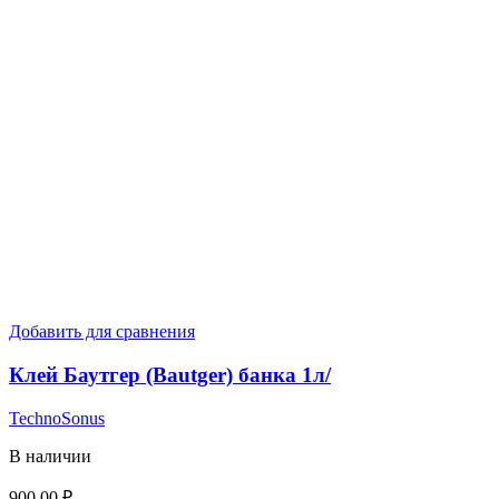
Добавить для сравнения
Клей Баутгер (Bautger) банка 1л/
TechnoSonus
В наличии
900,00
₽