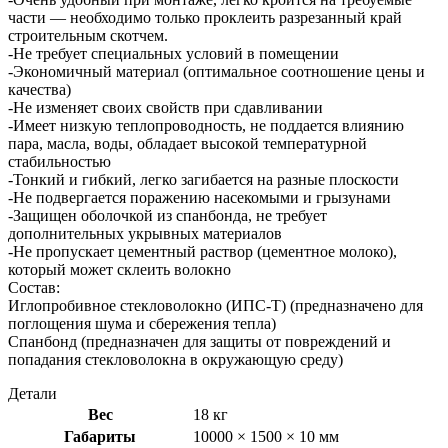
части — необходимо только проклеить разрезанный край
строительным скотчем.
-Не требует специальных условий в помещении
-Экономичный материал (оптимальное соотношение цены и
качества)
-Не изменяет своих свойств при сдавливании
-Имеет низкую теплопроводность, не поддается влиянию
пара, масла, воды, обладает высокой температурной
стабильностью
-Тонкий и гибкий, легко загибается на разные плоскости
-Не подвергается поражению насекомыми и грызунами
-Защищен оболочкой из спанбонда, не требует
дополнительных укрывных материалов
-Не пропускает цементный раствор (цементное молоко),
который может склеить волокно
Состав:
Иглопробивное стекловолокно (ИПС-Т) (предназначено для
поглощения шума и сбережения тепла)
Спанбонд (предназначен для защиты от повреждений и
попадания стекловолокна в окружающую среду)
Детали
Вес
18 кг
Габариты
10000 × 1500 × 10 мм