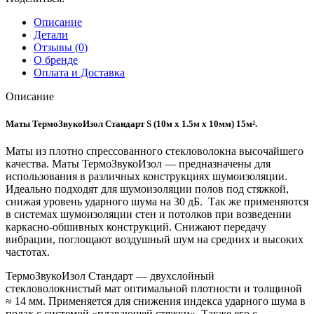
Описание
Детали
Отзывы (0)
О бренде
Оплата и Доставка
Описание
Маты ТермоЗвукоИзол Стандарт S (10м х 1.5м х 10мм) 15м².
Маты из плотно спрессованного стекловолокна высочайшего
качества. Маты ТермоЗвукоИзол — предназначены для
использования в различных конструкциях шумоизоляции.
Идеально подходят для шумоизоляции полов под стяжкой,
снижая уровень ударного шума на 30 дБ. Так же применяются
в системах шумоизоляции стен и потолков при возведении
каркасно-обшивных конструкций. Снижают передачу
вибрации, поглощают воздушный шум на средних и высоких
частотах.
ТермоЗвукоИзол Стандарт — двухслойный
стекловолокнистый мат оптимальной плотности и толщиной
≈ 14 мм. Применяется для снижения индекса ударного шума в
полах с системой «плавающей стяжки». Также его с