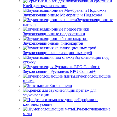
Герметик и
Клей для звукоизоляции
Звукоизоляционные Мембраны и Подложка
Звукоизоляционные
панели
Звукоизоляционные подрозетники
Звукоизоляционный гипсокартон
Звукоизоляция канализационных труб
Звукоизоляция под
стяжку
Звукоизоляция Руспанель RPG Comfort+
Звукопоглощающие
плиты
Зипс панели
Крепеж для
звукоизоляции
Профили и
комплектующие
Шумопоглощающие
маты