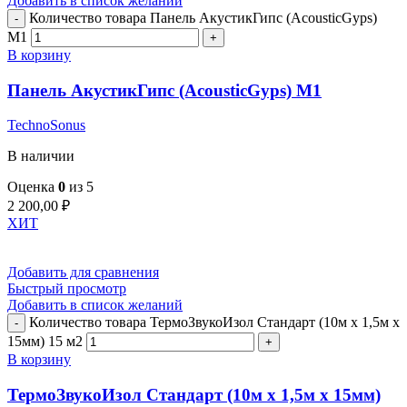
Добавить в список желаний
Количество товара Панель АкустикГипс (AcousticGyps)
M1
В корзину
Панель АкустикГипс (AcousticGyps) M1
TechnoSonus
В наличии
Оценка
0
из 5
2 200,00
₽
ХИТ
Добавить для сравнения
Быстрый просмотр
Добавить в список желаний
Количество товара ТермоЗвукоИзол Стандарт (10м х 1,5м х
15мм) 15 м2
В корзину
ТермоЗвукоИзол Стандарт (10м х 1,5м х 15мм)