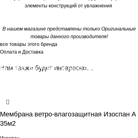
элементы конструкций от увлажнения
В нашем магазине представлены только Оригинальные
товары данного производителя!
все товары этого бренда
Оплата и Доставка
Быстрая доставка по Москве и М.О. От 500
Вам также будет интересно…
до 3000р
Способы оплаты, Разгрузка и Монтаж, Подробнее на
странице "Оплата и Доставка"
Мембрана ветро-влагозащитная Изоспан A
35м2