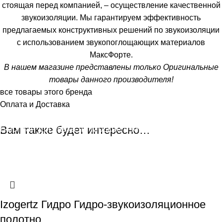
стоящая перед компанией, – осуществление качественной
звукоизоляции. Мы гарантируем эффективность
предлагаемых конструктивных решений по звукоизоляции
с использованием звукопоглощающих материалов
МаксФорте.
В нашем магазине представлены только Оригинальные
товары данного производителя!
все товары этого бренда
Оплата и Доставка
Быстрая доставка по Москве и М.О. От 500 до 3000р
Вам также будет интересно…
Способы оплаты, Разгрузка и Монтаж, Подробнее на
странице "Оплата и Доставка"
Izogertz Гидро Гидро-звукоизоляционное
полотно