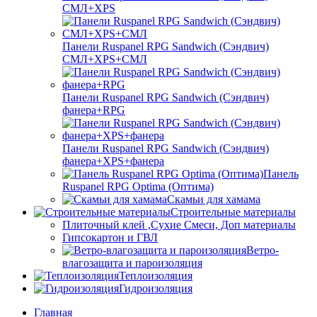
СМЛ+XPS
Панели Ruspanel RPG Sandwich (Сэндвич)
СМЛ+XPS+СМЛ
Панели Ruspanel RPG Sandwich (Сэндвич)
фанера+RPG
Панели Ruspanel RPG Sandwich (Сэндвич)
фанера+XPS+фанера
Панель
Ruspanel RPG Optima (Оптима)
Скамьи для хамама
Строительные материалы
Плиточный клей ,Сухие Смеси, Доп материалы
Гипсокартон и ГВЛ
Ветро-
влагозащита и пароизоляция
Теплоизоляция
Гидроизоляция
Главная