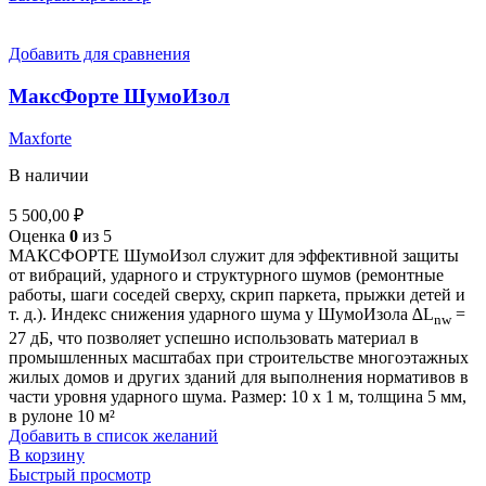
Добавить для сравнения
МаксФорте ШумоИзол
Maxforte
В наличии
5 500,00
₽
Оценка
0
из 5
МАКСФОРТЕ ШумоИзол служит для эффективной защиты
от вибраций, ударного и структурного шумов (ремонтные
работы, шаги соседей сверху, скрип паркета, прыжки детей и
т. д.). Индекс снижения ударного шума у ШумоИзола ∆L
=
nw
27 дБ, что позволяет успешно использовать материал в
промышленных масштабах при строительстве многоэтажных
жилых домов и других зданий для выполнения нормативов в
части уровня ударного шума. Размер: 10 х 1 м, толщина 5 мм,
в рулоне 10 м²
Добавить в список желаний
В корзину
Быстрый просмотр