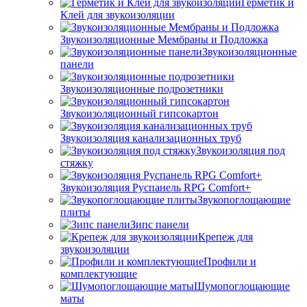
Герметик и
Клей для звукоизоляции
Звукоизоляционные Мембраны и Подложка
Звукоизоляционные
панели
Звукоизоляционные подрозетники
Звукоизоляционный гипсокартон
Звукоизоляция канализационных труб
Звукоизоляция под
стяжку
Звукоизоляция Руспанель RPG Comfort+
Звукопоглощающие
плиты
Зипс панели
Крепеж для
звукоизоляции
Профили и
комплектующие
Шумопоглощающие
маты