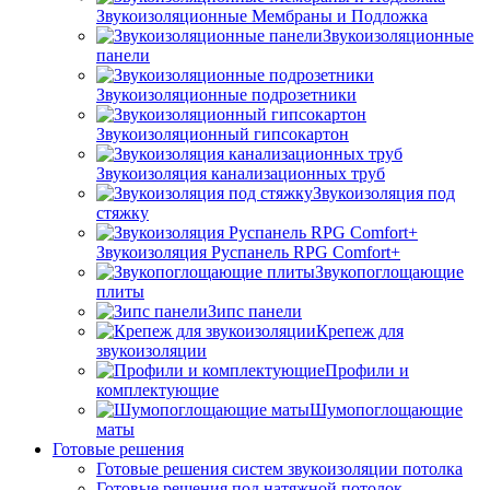
Звукоизоляционные Мембраны и Подложка
Звукоизоляционные
панели
Звукоизоляционные подрозетники
Звукоизоляционный гипсокартон
Звукоизоляция канализационных труб
Звукоизоляция под
стяжку
Звукоизоляция Руспанель RPG Comfort+
Звукопоглощающие
плиты
Зипс панели
Крепеж для
звукоизоляции
Профили и
комплектующие
Шумопоглощающие
маты
Готовые решения
Готовые решения систем звукоизоляции потолка
Готовые решения под натяжной потолок