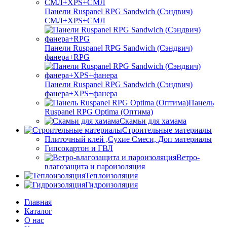
Панели Ruspanel RPG Sandwich (Сэндвич)
СМЛ+XPS+СМЛ
Панели Ruspanel RPG Sandwich (Сэндвич)
фанера+RPG
Панели Ruspanel RPG Sandwich (Сэндвич)
фанера+XPS+фанера
Панель
Ruspanel RPG Optima (Оптима)
Скамьи для хамама
Строительные материалы
Плиточный клей ,Сухие Смеси, Доп материалы
Гипсокартон и ГВЛ
Ветро-
влагозащита и пароизоляция
Теплоизоляция
Гидроизоляция
Главная
Каталог
О нас