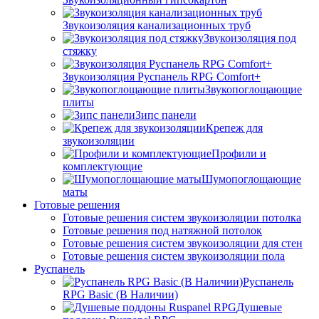
Звукоизоляция канализационных труб
Звукоизоляция под
стяжку
Звукоизоляция Руспанель RPG Comfort+
Звукопоглощающие
плиты
Зипс панели
Крепеж для
звукоизоляции
Профили и
комплектующие
Шумопоглощающие
маты
Готовые решения
Готовые решения систем звукоизоляции потолка
Готовые решения под натяжной потолок
Готовые решения систем звукоизоляции для стен
Готовые решения систем звукоизоляции пола
Руспанель
Руспанель
RPG Basic (В Наличии)
Душевые