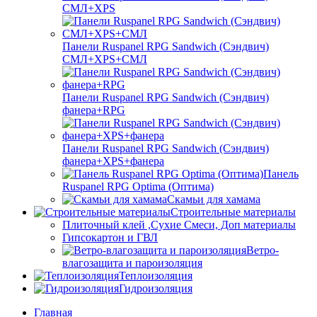
СМЛ+XPS
Панели Ruspanel RPG Sandwich (Сэндвич)
СМЛ+XPS+СМЛ
Панели Ruspanel RPG Sandwich (Сэндвич)
фанера+RPG
Панели Ruspanel RPG Sandwich (Сэндвич)
фанера+XPS+фанера
Панель
Ruspanel RPG Optima (Оптима)
Скамьи для хамама
Строительные материалы
Плиточный клей ,Сухие Смеси, Доп материалы
Гипсокартон и ГВЛ
Ветро-
влагозащита и пароизоляция
Теплоизоляция
Гидроизоляция
Главная