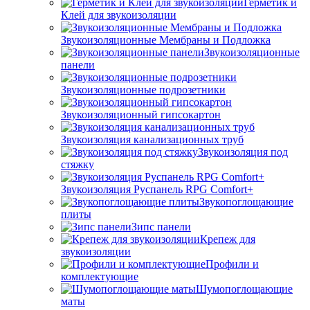
Герметик и
Клей для звукоизоляции
Звукоизоляционные Мембраны и Подложка
Звукоизоляционные
панели
Звукоизоляционные подрозетники
Звукоизоляционный гипсокартон
Звукоизоляция канализационных труб
Звукоизоляция под
стяжку
Звукоизоляция Руспанель RPG Comfort+
Звукопоглощающие
плиты
Зипс панели
Крепеж для
звукоизоляции
Профили и
комплектующие
Шумопоглощающие
маты