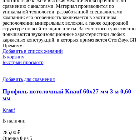
плотность 60 кг/м³ и высокая механическая прочность по
сравнению с аналогами. Материал производится по
уникальной технологии, разработанной специалистами
компании: его особенность заключается в хаотичном
расположении минеральных волокон, а также однородной
структуре по всей толщине плиты. За счет этого существенно
повышаются звукоизоляционные характеристики любых
каркасных конструкций, в которых применяется СтопЗвук БП
Премиум.
Добавить в список желаний
В корзину
Быстрый просмотр
Добавить для сравнения
Профиль потолочный Knauf 60х27 мм 3 м 0,60
мм
Knauf
В наличии
285,00
₽
Оценка
0
из 5