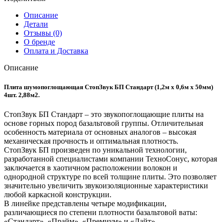
Описание
Детали
Отзывы (0)
О бренде
Оплата и Доставка
Описание
Плита шумопоглощающая СтопЗвук БП Стандарт (1,2м х 0,6м х 50мм)
4шт. 2,88м2.
СтопЗвук БП Стандарт – это звукопоглощающие плиты на
основе горных пород базальтовой группы. Отличительная
особенность материала от основных аналогов – высокая
механическая прочность и оптимальная плотность.
СтопЗвук БП произведен по уникальной технологии,
разработанной специалистами компании ТехноСонус, которая
заключается в хаотичном расположении волокон и
однородной структуре по всей толщине плиты. Это позволяет
значительно увеличить звукоизоляционные характеристики
любой каркасной конструкции.
В линейке представлены четыре модификации,
различающиеся по степени плотности базальтовой ваты:
«Стандарт», «Прайм», «Премиум» и «Лайт».