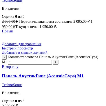
TechnoSonus
В наличии
Оценка
0
из 5
2 095,00
₽
Первоначальная цена составляла 2 095,00 ₽.
1
950,00
₽
Текущая цена: 1 950,00 ₽.
Новый
Добавить для сравнения
Быстрый просмотр
Добавить в список желаний
Количество товара Панель АкустикГипс (AcousticGyps)
M1
В корзину
Панель АкустикГипс (AcousticGyps) M1
TechnoSonus
В наличии
Оценка
0
из 5
2 200,00
₽