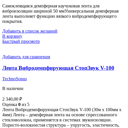
Самоклеящаяся демпферная каучуковая лента для
виброизоляции шириной 50 мм
Универсальная демпферная
лента выполняет функцию вязкого вибродемпфирующего
покрытия.
Добавить в список желаний
В корзину
Быстрый просмотр
Добавить для сравнения
Лента Вибродемпфирующая СтопЗвук V-100
TechnoSonus
В наличии
2 340,00
₽
Оценка
0
из 5
Лента Вибродемпфирующая СтопЗвук V-100 (30м x 100мм x
4мм) Лента – демпферная лента на основе спрессованного
стекловолокна, применяется в системах звукоизоляции.
Пористо-волокнистая структура – упругость, эластичность,