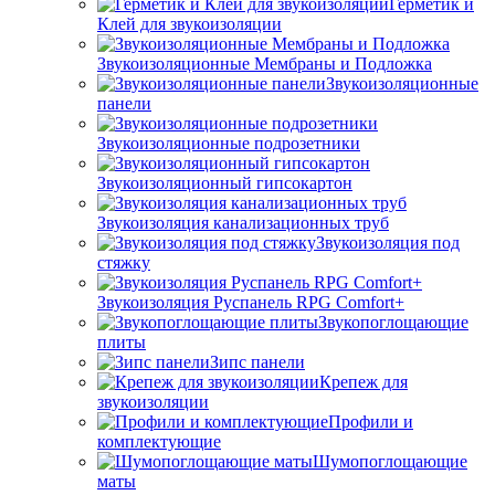
Герметик и
Клей для звукоизоляции
Звукоизоляционные Мембраны и Подложка
Звукоизоляционные
панели
Звукоизоляционные подрозетники
Звукоизоляционный гипсокартон
Звукоизоляция канализационных труб
Звукоизоляция под
стяжку
Звукоизоляция Руспанель RPG Comfort+
Звукопоглощающие
плиты
Зипс панели
Крепеж для
звукоизоляции
Профили и
комплектующие
Шумопоглощающие
маты