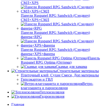
СМЛ+XPS
Панели Ruspanel RPG Sandwich (Сэндвич)
СМЛ+XPS+СМЛ
Панели Ruspanel RPG Sandwich (Сэндвич)
фанера+RPG
Панели Ruspanel RPG Sandwich (Сэндвич)
фанера+XPS+фанера
Панель
Ruspanel RPG Optima (Оптима)
Скамьи для хамама
Строительные материалы
Плиточный клей ,Сухие Смеси, Доп материалы
Гипсокартон и ГВЛ
Ветро-
влагозащита и пароизоляция
Теплоизоляция
Гидроизоляция
Главная